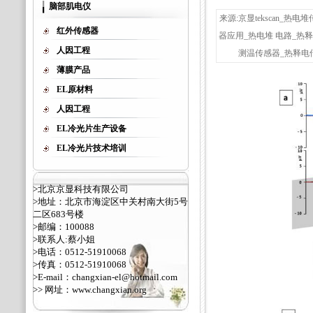
脑部肌电仪
来源:京显tekscan
红外传感器
器应用_热电堆 电路_热
人因工程
测温传感器_热释电传感
薄膜产品
EL原材料
人因工程
EL冷光片生产设备
EL冷光片技术培训
>北京京显科技有限公司
>地址：北京市海淀区中关村南大街5号
二区683号楼
>邮编：100088
>联系人:蔡小姐
>电话：0512-51910068
>传真：0512-51910068
>E-mail：changxian-el@hotmail.com
>> 网址：
www.changxian.org