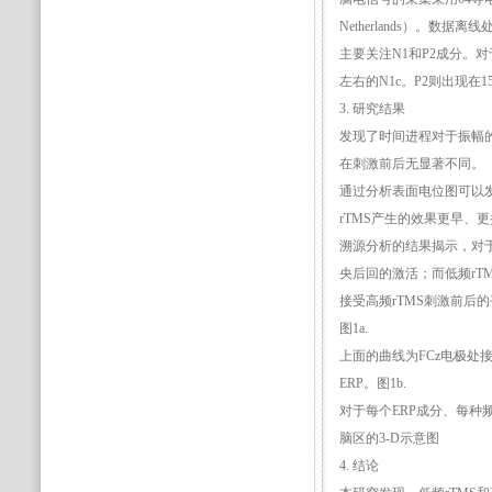
Netherlands）。数据
主要关注N1和P2成分。对于
左右的N1c。P2则出现在15
3. 研究结果
发现了时间进程对于振幅的主
在刺激前后无显著不同。
通过分析表面电位图可以发
rTMS产生的效果更早、
溯源分析的结果揭示，对
央后回的激活；而低频rT
接受高频rTMS刺激前后的
图1a.
上面的曲线为FCz电极处接
ERP。图1b.
对于每个ERP成分、每种频
脑区的3-D示意图
4. 结论