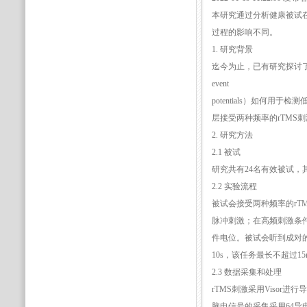
本研究通过分析健康被试在
过程的影响不同。
1. 研究背景
迄今为止，已有研究探讨了涉及局
event
potentials）如何
层接受两种频率的rTMS刺
2. 研究方法
2.1 被试
研究共有24名有效被试，其中
2.2 实验流程
被试会接受两种频率的rT
脉冲刺激；在高频刺激条件下
件电位。被试会听到成对的
10s，该任务最长不超过15m
2.3 数据采集和处理
rTMS刺激采用Visor进行导航（
脑电信号的采集采用64导电极脑